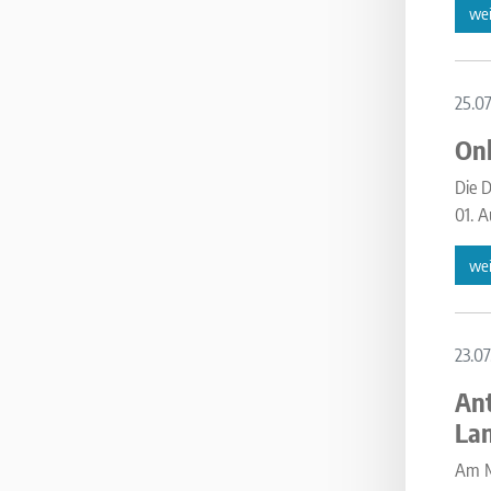
wei
25.0
Onl
Die D
01. A
wei
23.07
Ant
La
Am Mo