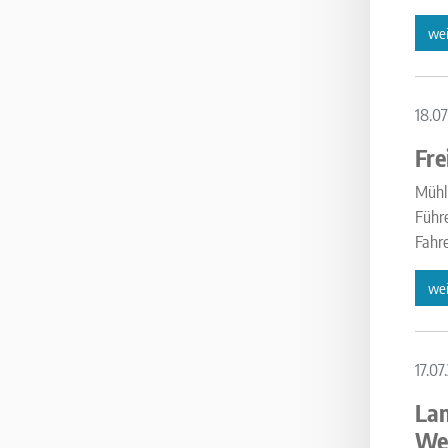
wei
18.07
Fre
Mühlh
Führe
Fahre
wei
17.07
Lan
Wel