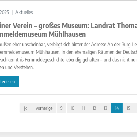
.2025
Aktuelles
iner Verein – großes Museum: Landrat Thoma
rnmeldemuseum Mühlhausen
ußen eher unscheinbar, verbirgt sich hinter der Adresse An der Burg 1 e
Fernmeldemuseum Mühlhausen. In den ehemaligen Räumen der Deutschen
Fachkenntnis Fernmeldegeschichte lebendig gehalten – und das nicht n
en und Verstehen.
terlesen
vorherige
9
10
11
12
13
14
15