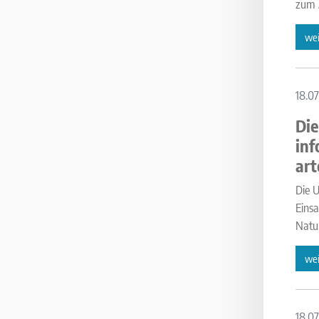
zum 
wei
18.07
Die
inf
art
Die U
Einsa
Natur
wei
18.07