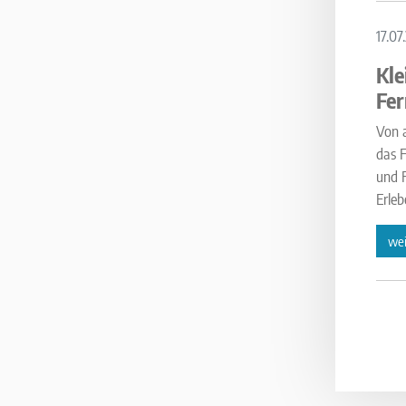
17.07
Kle
Fe
Von a
das 
und 
Erleb
wei