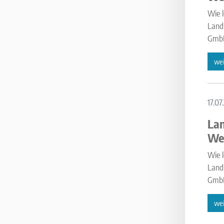
Wie l
Land
GmbH
wei
17.07
Lan
Wel
Wie l
Land
GmbH
wei