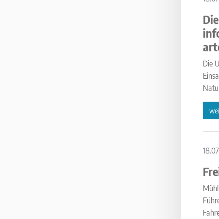
Die
inf
art
Die U
Einsa
Natur
wei
18.07
Fre
Mühlh
Führe
Fahre