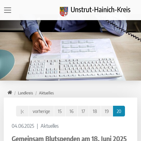
Direkt zur Hauptnavigation springen
Direkt zum Inhalt springen
Zur Unternavigation springen
Home
Landkreis
Aktuelles
vorherige
15
16
17
18
19
20
04.06.2025
Aktuelles
Gemeinsam Blutspenden am 18. Juni 2025