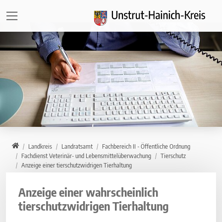
Direkt zur Hauptnavigation springen
Direkt zum Inhalt springen
Zur Unternavigation springen
Home
Landkreis
Landratsamt
Fachbereich II - Öffentliche Ordnung
Fachdienst Veterinär- und Lebensmittelüberwachung
Tierschutz
Anzeige einer tierschutzwidrigen Tierhaltung
Anzeige einer wahrscheinlich
tierschutzwidrigen Tierhaltung