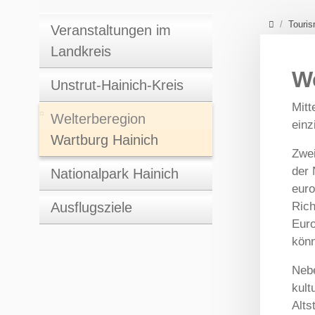
Home
Touri
Veranstaltungen im
Landkreis
We
Unstrut-Hainich-Kreis
Mitt
Welterberegion
einz
Wartburg Hainich
Zwei
der 
Nationalpark Hainich
euro
Ausflugsziele
Rich
Euro
könn
Nebe
kult
Alts