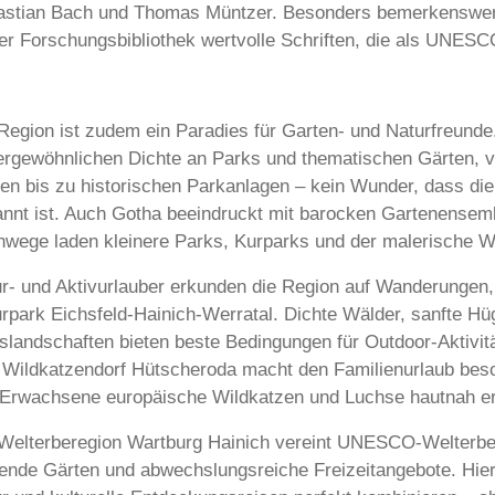
stian Bach und Thomas Müntzer. Besonders bemerkenswert:
er Forschungsbibliothek wertvolle Schriften, die als UNE
Region ist zudem ein Paradies für Garten- und Naturfreunde.
rgewöhnlichen Dichte an Parks und thematischen Gärten, 
en bis zu historischen Parkanlagen – kein Wunder, dass die
nnt ist. Auch Gotha beeindruckt mit barocken Gartenensemb
wege laden kleinere Parks, Kurparks und der malerische W
r- und Aktivurlauber erkunden die Region auf Wanderungen
rpark Eichsfeld-Hainich-Werratal. Dichte Wälder, sanfte Hüg
slandschaften bieten beste Bedingungen für Outdoor-Aktivit
Wildkatzendorf Hütscheroda macht den Familienurlaub beson
Erwachsene europäische Wildkatzen und Luchse hautnah er
Welterberegion Wartburg Hainich vereint UNESCO-Welterbe, 
ende Gärten und abwechslungsreiche Freizeitangebote. Hier 