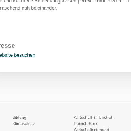
r und kulturelle Entdeckungsreisen perfekt kombinieren – a
raschend nah beieinander.
resse
bsite besuchen
Bildung
Wirtschaft im Unstrut-
Klimaschutz
Hainich-Kreis
Wirtschaftsstandort