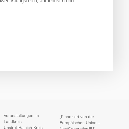
bwechslungsreich, authentisch und
Veranstaltungen im
„Finanziert von der
Landkreis
Europäischen Union –
Unstrut-Hainich-Kreis
NextGenerationEU“