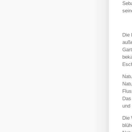
Seba
sein
Die 
auße
Gart
beka
Esch
Natu
Natu
Flus
Das 
und 
Die 
blüh