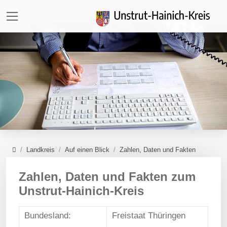
Direkt zur Hauptnavigation springen
Direkt zum Inhalt springen
Zur Unternavigation springen
Home
Landkreis
Auf einen Blick
Zahlen, Daten und Fakten
Zahlen, Daten und Fakten zum
Unstrut-Hainich-Kreis
Bundesland:
Freistaat Thüringen