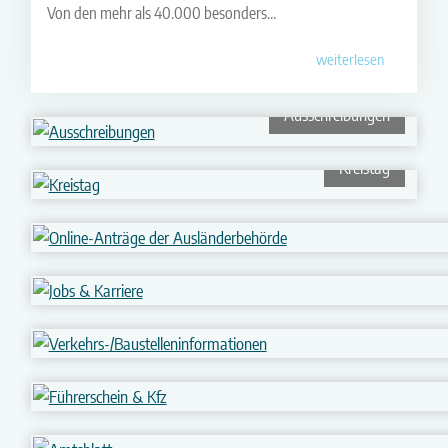
Von den mehr als 40.000 besonders…
Modernisierung der Verwaltung und macht den
Artenschutzvollzug bürgerfreundlicher.
weiterlesen
Ausschreibungen
Kreistag