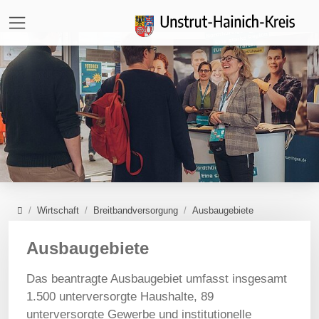
Direkt zur Hauptnavigation springen
Direkt zum Inhalt springen
Zur Unternavigation springen
Home
Wirtschaft
Breitbandversorgung
Ausbaugebiete
Ausbaugebiete
Das beantragte Ausbaugebiet umfasst insgesamt
1.500 unterversorgte Haushalte, 89
unterversorgte Gewerbe und institutionelle