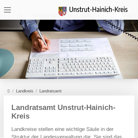
Direkt zur Hauptnavigation springen
Direkt zum Inhalt springen
Zur Unternavigation springen
Home
Landkreis
Landratsamt
Landratsamt Unstrut-Hainich-
Kreis
Landkreise stellen eine wichtige Säule in der
Struktur der Landesverwaltung dar. Sie sind das