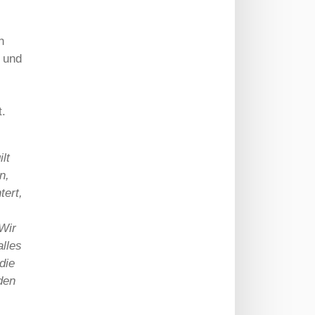
n
 und
t.
lt
n,
tert,
Wir
alles
die
den