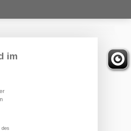
d im
er
en
 des