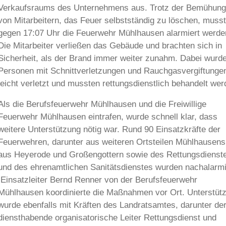
Verkaufsraums des Unternehmens aus. Trotz der Bemühun
von Mitarbeitern, das Feuer selbstständig zu löschen, muss
gegen 17:07 Uhr die Feuerwehr Mühlhausen alarmiert werde
Die Mitarbeiter verließen das Gebäude und brachten sich in
Sicherheit, als der Brand immer weiter zunahm. Dabei wurd
Personen mit Schnittverletzungen und Rauchgasvergiftunge
leicht verletzt und mussten rettungsdienstlich behandelt wer
Als die Berufsfeuerwehr Mühlhausen und die Freiwillige
Feuerwehr Mühlhausen eintrafen, wurde schnell klar, dass
weitere Unterstützung nötig war. Rund 90 Einsatzkräfte der
Feuerwehren, darunter aus weiteren Ortsteilen Mühlhausens
aus Heyerode und Großengottern sowie des Rettungsdienst
und des ehrenamtlichen Sanitätsdienstes wurden nachalarmi
Einsatzleiter Bernd Renner von der Berufsfeuerwehr
Mühlhausen koordinierte die Maßnahmen vor Ort. Unterstütz
wurde ebenfalls mit Kräften des Landratsamtes, darunter de
diensthabende organisatorische Leiter Rettungsdienst und