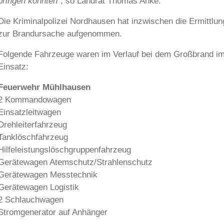
bringen konnten“
, so Landrat Thomas Ahke.
Die Kriminalpolizei Nordhausen hat inzwischen die Ermittlu
zur Brandursache aufgenommen.
Folgende Fahrzeuge waren im Verlauf bei dem Großbrand i
Einsatz:
Feuerwehr Mühlhausen
2 Kommandowagen
Einsatzleitwagen
Drehleiterfahrzeug
Tanklöschfahrzeug
Hilfeleistungslöschgruppenfahrzeug
Gerätewagen Atemschutz/Strahlenschutz
Gerätewagen Messtechnik
Gerätewagen Logistik
2 Schlauchwagen
Stromgenerator auf Anhänger