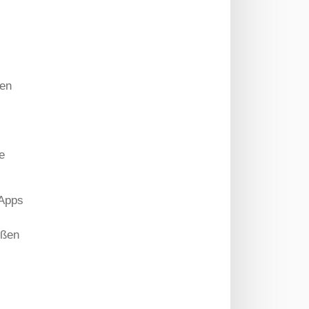
fen
e
-Apps
eßen