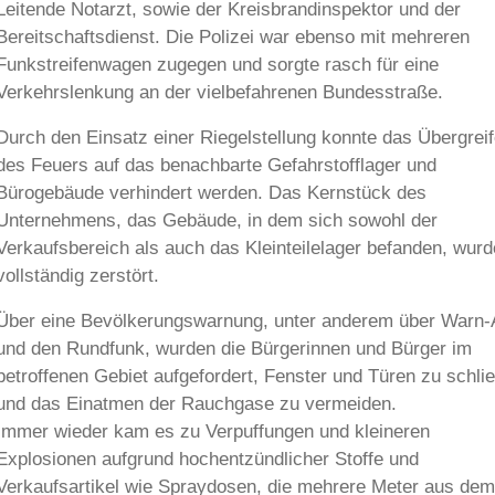
Leitende Notarzt, sowie der Kreisbrandinspektor und der
Bereitschaftsdienst. Die Polizei war ebenso mit mehreren
Funkstreifenwagen zugegen und sorgte rasch für eine
Verkehrslenkung an der vielbefahrenen Bundesstraße.
Durch den Einsatz einer Riegelstellung konnte das Übergrei
des Feuers auf das benachbarte Gefahrstofflager und
Bürogebäude verhindert werden. Das Kernstück des
Unternehmens, das Gebäude, in dem sich sowohl der
Verkaufsbereich als auch das Kleinteilelager befanden, wurd
vollständig zerstört.
Über eine Bevölkerungswarnung, unter anderem über Warn
und den Rundfunk, wurden die Bürgerinnen und Bürger im
betroffenen Gebiet aufgefordert, Fenster und Türen zu schli
und das Einatmen der Rauchgase zu vermeiden.
Immer wieder kam es zu Verpuffungen und kleineren
Explosionen aufgrund hochentzündlicher Stoffe und
Verkaufsartikel wie Spraydosen, die mehrere Meter aus dem