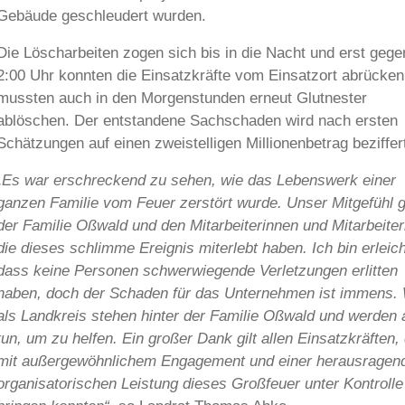
Gebäude geschleudert wurden.
Die Löscharbeiten zogen sich bis in die Nacht und erst gege
2:00 Uhr konnten die Einsatzkräfte vom Einsatzort abrücken
mussten auch in den Morgenstunden erneut Glutnester
ablöschen. Der entstandene Sachschaden wird nach ersten
Schätzungen auf einen zweistelligen Millionenbetrag beziffer
„Es war erschreckend zu sehen, wie das Lebenswerk einer
ganzen Familie vom Feuer zerstört wurde. Unser Mitgefühl gi
der Familie Oßwald und den Mitarbeiterinnen und Mitarbeiter
die dieses schlimme Ereignis miterlebt haben. Ich bin erleich
dass keine Personen schwerwiegende Verletzungen erlitten
haben, doch der Schaden für das Unternehmen ist immens. 
als Landkreis stehen hinter der Familie Oßwald und werden 
tun, um zu helfen. Ein großer Dank gilt allen Einsatzkräften, 
mit außergewöhnlichem Engagement und einer herausragen
organisatorischen Leistung dieses Großfeuer unter Kontrolle