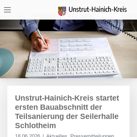
Direkt zur Hauptnavigation springen
Direkt zum Inhalt springen
Zur Unternavigation springen
Unstrut-Hainich-Kreis startet
ersten Bauabschnitt der
Teilsanierung der Seilerhalle
Schlotheim
18.06.2026
Aktuelles, Pressemitteilungen