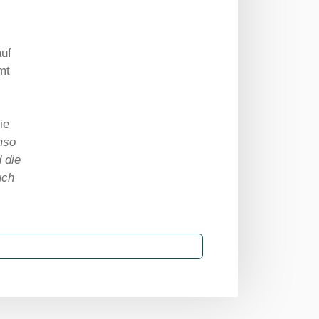
auf
mt
ie
mso
 die
uch