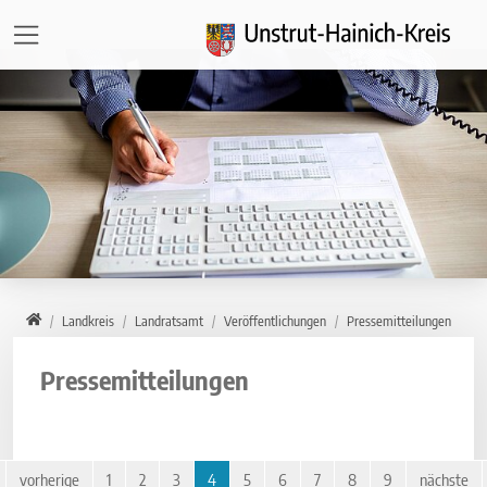
Direkt zur Hauptnavigation springen
Direkt zum Inhalt springen
Zur Unternavigation springen
Home
Landkreis
Landratsamt
Veröffentlichungen
Pressemitteilungen
Pressemitteilungen
vorherige
1
2
3
4
5
6
7
8
9
nächste