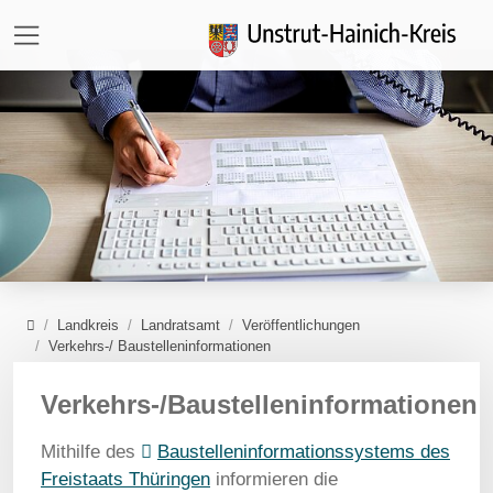
Direkt zur Hauptnavigation springen
Direkt zum Inhalt springen
Zur Unternavigation springen
Home
Landkreis
Landratsamt
Veröffentlichungen
Verkehrs-/ Baustelleninformationen
Verkehrs-/Baustelleninformationen
Mithilfe des
Baustelleninformationssystems des
Freistaats Thüringen
informieren die