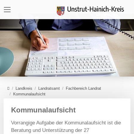
Direkt zur Hauptnavigation springen
Direkt zum Inhalt springen
Zur Unternavigation springen
Home
Landkreis
Landratsamt
Fachbereich Landrat
Kommunalaufsicht
Kommunalaufsicht
Vorrangige Aufgabe der Kommunalaufsicht ist die
Beratung und Unterstützung der 27