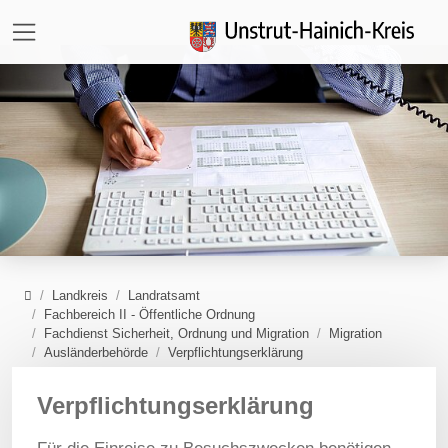
Direkt zur Hauptnavigation springen
Direkt zum Inhalt springen
Zur Unternavigation springen
Home
Landkreis
Landratsamt
Fachbereich II - Öffentliche Ordnung
Fachdienst Sicherheit, Ordnung und Migration
Migration
Ausländerbehörde
Verpflichtungserklärung
Verpflichtungserklärung