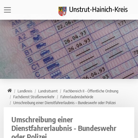
Direkt zur Hauptnavigation springen
Direkt zum Inhalt springen
Zur Unternavigation springen
Home
Landkreis
Landratsamt
Fachbereich II - Öffentliche Ordnung
Fachdienst Straßenverkehr
Fahrerlaubnisbehörde
Umschreibung einer Dienstfahrerlaubnis – Bundeswehr oder Polizei
Umschreibung einer
Dienstfahrerlaubnis - Bundeswehr
oder Polizei