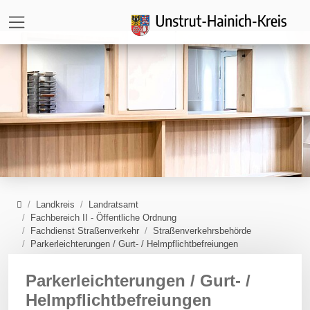
Direkt zur Hauptnavigation springen
Direkt zum Inhalt springen
Zur Unternavigation springen
Home
Landkreis
Landratsamt
Fachbereich II - Öffentliche Ordnung
Fachdienst Straßenverkehr
Straßenverkehrsbehörde
Parkerleichterungen / Gurt- / Helmpflichtbefreiungen
Parkerleichterungen / Gurt- /
Helmpflichtbefreiungen