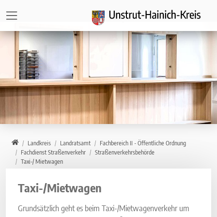
Direkt zur Hauptnavigation springen
Direkt zum Inhalt springen
Zur Unternavigation springen
Home
Landkreis
Landratsamt
Fachbereich II - Öffentliche Ordnung
Fachdienst Straßenverkehr
Straßenverkehrsbehörde
Taxi-/ Mietwagen
Taxi-/Mietwagen
Grundsätzlich geht es beim Taxi-/Mietwagenverkehr um