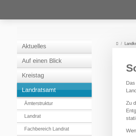
Home
Landkr
Aktuelles
Auf einen Blick
S
Kreistag
Das 
Landratsamt
Land
Zu d
Ämterstruktur
Entg
Landrat
stat
Fachbereich Landrat
Wenn