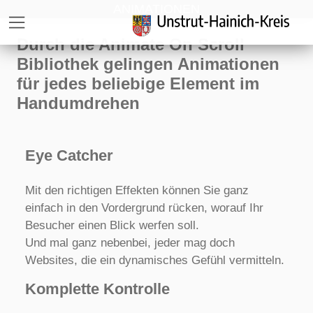
Direkt zur Hauptnavigation springen
Direkt zum Inhalt springen
Zur Unternavigation springen
ANIMATIONEN
Durch die Animate On Scroll
Bibliothek gelingen Animationen
für jedes beliebige Element im
Handumdrehen
Eye Catcher
Mit den richtigen Effekten können Sie ganz
einfach in den Vordergrund rücken, worauf Ihr
Besucher einen Blick werfen soll.
Und mal ganz nebenbei, jeder mag doch
Websites, die ein dynamisches Gefühl vermitteln.
Komplette Kontrolle