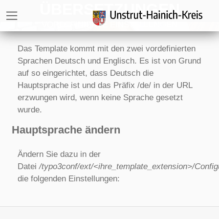
ÜBERSETZUNGEN
Direkt zur Hauptnavigation springen
Direkt zum Inhalt springen
Zur Unternavigation springen
VORDEFINIERTE EINSTELLUNGEN
Das Template kommt mit den zwei vordefinierten
Sprachen Deutsch und Englisch. Es ist von Grund
auf so eingerichtet, dass Deutsch die
Hauptsprache ist und das Präfix /de/ in der URL
erzwungen wird, wenn keine Sprache gesetzt
wurde.
Hauptsprache ändern
Ändern Sie dazu in der
Datei
/typo3conf/ext/<ihre_template_extension>/Configu
die folgenden Einstellungen: