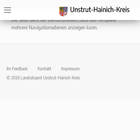
Direkt zur Hauptnavigation springen
Direkt zum Inhalt springen
Zur Unternavigation springen
TESTSEITE FÜR DIE NAVIGATION
Die Seite dient der Demonstration, dass das Template
mehrere Navigationsebenen anzeigen kann.
Ihr Feedback
Kontakt
Impressum
© 2026 Landratsamt Unstrut-Hainich-Kreis