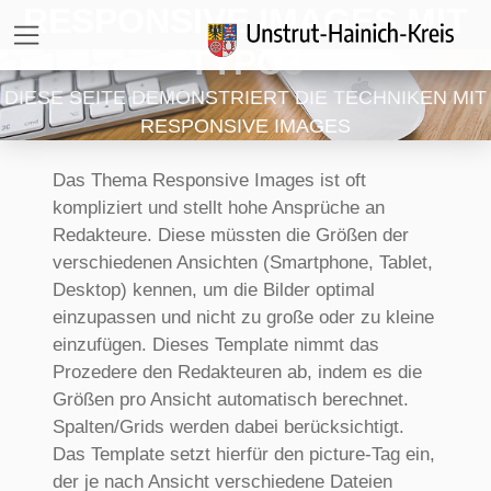
RESPONSIVE IMAGES MIT
Direkt zur Hauptnavigation springen
Direkt zum Inhalt springen
Zur Unternavigation springen
TYPO3
DIESE SEITE DEMONSTRIERT DIE TECHNIKEN MIT
RESPONSIVE IMAGES
Das Thema Responsive Images ist oft
kompliziert und stellt hohe Ansprüche an
Redakteure. Diese müssten die Größen der
verschiedenen Ansichten (Smartphone, Tablet,
Desktop) kennen, um die Bilder optimal
einzupassen und nicht zu große oder zu kleine
einzufügen. Dieses Template nimmt das
Prozedere den Redakteuren ab, indem es die
Größen pro Ansicht automatisch berechnet.
Spalten/Grids werden dabei berücksichtigt.
Das Template setzt hierfür den picture-Tag ein,
der je nach Ansicht verschiedene Dateien