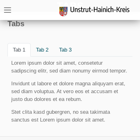
TABS
Direkt zur Hauptnavigation springen
Direkt zum Inhalt springen
Zur Unternavigation springen
Tabs
Tab 1
Tab 2
Tab 3
Lorem ipsum dolor sit amet, consetetur
sadipscing elitr, sed diam nonumy eirmod tempor.
Invidunt ut labore et dolore magna aliquyam erat,
sed diam voluptua. At vero eos et accusam et
justo duo dolores et ea rebum.
Stet clita kasd gubergren, no sea takimata
sanctus est Lorem ipsum dolor sit amet.