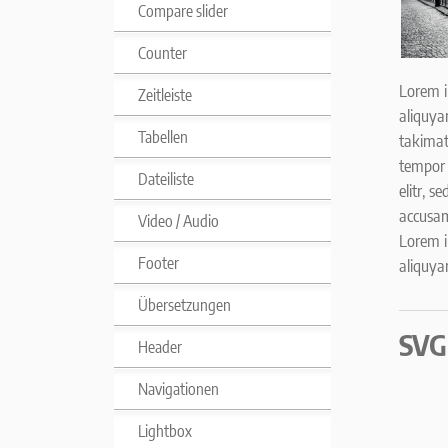
Compare slider
Counter
Lorem i
Zeitleiste
aliquya
Tabellen
takimat
tempor 
Dateiliste
elitr, 
accusam
Video / Audio
Lorem i
Footer
aliquya
Übersetzungen
SVG
Header
Navigationen
Lightbox