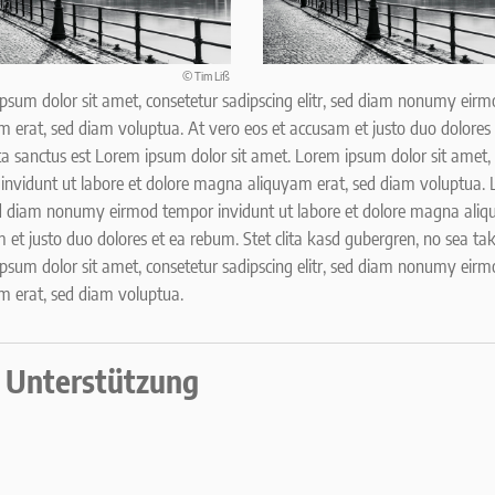
© Tim Liß
psum dolor sit amet, consetetur sadipscing elitr, sed diam nonumy eir
m erat, sed diam voluptua. At vero eos et accusam et justo duo dolores 
a sanctus est Lorem ipsum dolor sit amet. Lorem ipsum dolor sit amet, 
invidunt ut labore et dolore magna aliquyam erat, sed diam voluptua. L
sed diam nonumy eirmod tempor invidunt ut labore et dolore magna aliq
 et justo duo dolores et ea rebum. Stet clita kasd gubergren, no sea ta
psum dolor sit amet, consetetur sadipscing elitr, sed diam nonumy eir
m erat, sed diam voluptua.
 Unterstützung