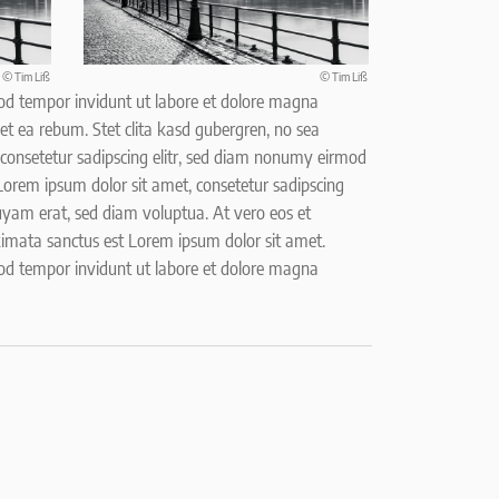
© Tim Liß
© Tim Liß
mod tempor invidunt ut labore et dolore magna
et ea rebum. Stet clita kasd gubergren, no sea
consetetur sadipscing elitr, sed diam nonumy eirmod
orem ipsum dolor sit amet, consetetur sadipscing
uyam erat, sed diam voluptua. At vero eos et
kimata sanctus est Lorem ipsum dolor sit amet.
mod tempor invidunt ut labore et dolore magna