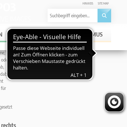
PO3
HINWEIS
SITE MAP
IVE IMAGES
N
WIRTSCHAFT
TOURISMUS
n
Mehrfach gerendert und optimierte Bilddateien für
Ausgabegeräte pro Bild
ne,
 oder
ab,
 dabei
ht
 für
gesetzt
t rechts