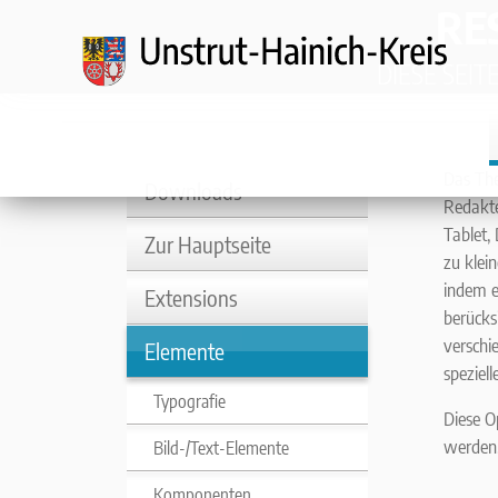
RE
Direkt zur Hauptnavigation springen
Direkt zum Inhalt springen
Zur Unternavigation springen
DIESE SEI
Das The
Downloads
Redakte
Tablet,
Zur Hauptseite
zu klei
indem e
Extensions
berücksi
verschi
Elemente
speziel
Typografie
Diese O
werden,
Bild-/Text-Elemente
Komponenten