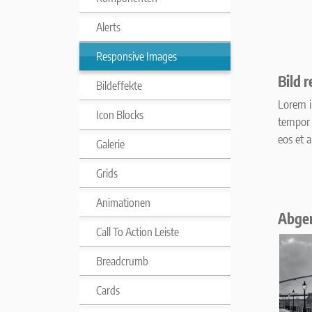
Alerts
Responsive Images
Bild r
Bildeffekte
Lorem i
Icon Blocks
tempor 
eos et 
Galerie
Grids
Animationen
Abge
Call To Action Leiste
Breadcrumb
Cards