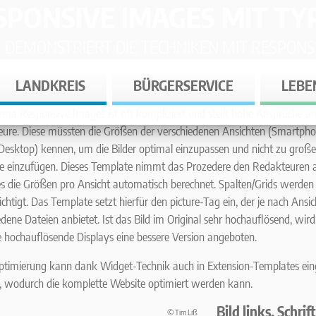
SPONSIVE IMAGES MIT TY
TE DEMONSTRIERT DIE TECHNIKEN MIT RESPONS
LANDKREIS
BÜRGERSERVICE
LEBE
ma Responsive Images ist oft kompliziert und stellt hohe Ansprüche a
ure. Diese müssten die Größen der verschiedenen Ansichten (Smartpho
 Desktop) kennen, um die Bilder optimal einzupassen und nicht zu große
ne einzufügen. Dieses Template nimmt das Prozedere den Redakteuren 
s die Größen pro Ansicht automatisch berechnet. Spalten/Grids werden
chtigt. Das Template setzt hierfür den picture-Tag ein, der je nach Ansic
edene Dateien anbietet. Ist das Bild im Original sehr hochauflösend, wird
le hochauflösende Displays eine bessere Version angeboten.
ptimierung kann dank Widget-Technik auch in Extension-Templates ein
 wodurch die komplette Website optimiert werden kann.
Bild links, Schrif
© Tim Liß