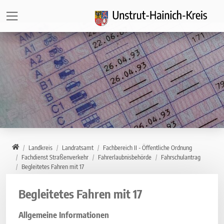
Direkt zur Hauptnavigation springen
Direkt zum Inhalt springen
Zur Unternavigation springen
Home
Landkreis
Landratsamt
Fachbereich II - Öffentliche Ordnung
Fachdienst Straßenverkehr
Fahrerlaubnisbehörde
Fahrschulantrag
Begleitetes Fahren mit 17
Begleitetes Fahren mit 17
Allgemeine Informationen