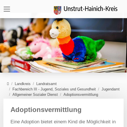
Direkt zur Hauptnavigation springen
Direkt zum Inhalt springen
Zur Unternavigation springen
Home
Landkreis
Landratsamt
Fachbereich III - Jugend, Soziales und Gesundheit
Jugendamt
Allgemeiner Sozialer Dienst
Adoptionsvermittlung
Adoptionsvermittlung
Eine Adoption bietet einem Kind die Möglichkeit in