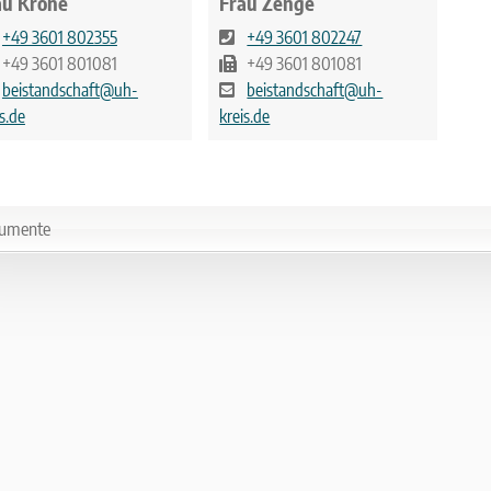
au Krone
Frau Zenge
+49 3601 802355
+49 3601 802247
+49 3601 801081
+49 3601 801081
beistandschaft@uh-
beistandschaft@uh-
s.de
kreis.de
umente