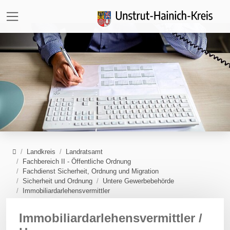
Direkt zur Hauptnavigation springen
Direkt zum Inhalt springen
Zur Unternavigation springen
Home
Landkreis
Landratsamt
Fachbereich II - Öffentliche Ordnung
Fachdienst Sicherheit, Ordnung und Migration
Sicherheit und Ordnung
Untere Gewerbebehörde
Immobiliardarlehensvermittler
Immobiliardarlehensvermittler /