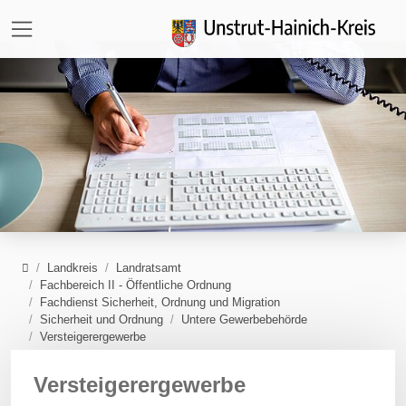
Direkt zur Hauptnavigation springen
Direkt zum Inhalt springen
Zur Unternavigation springen
Home
Landkreis
Landratsamt
Fachbereich II - Öffentliche Ordnung
Fachdienst Sicherheit, Ordnung und Migration
Sicherheit und Ordnung
Untere Gewerbebehörde
Versteigerergewerbe
Versteigerergewerbe