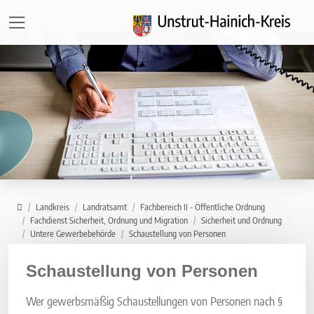
Direkt zur Hauptnavigation springen
Direkt zum Inhalt springen
Zur Unternavigation springen
Home
Landkreis
Landratsamt
Fachbereich II - Öffentliche Ordnung
Fachdienst Sicherheit, Ordnung und Migration
Sicherheit und Ordnung
Untere Gewerbebehörde
Schaustellung von Personen
Schaustellung von Personen
Wer gewerbsmäßig Schaustellungen von Personen nach §