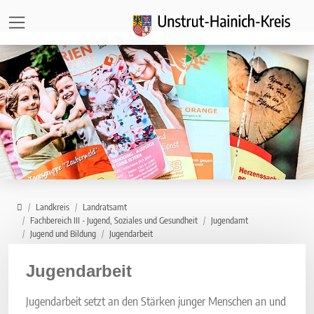
Direkt zur Hauptnavigation springen
Direkt zum Inhalt springen
Zur Unternavigation springen
Home
Landkreis
Landratsamt
Fachbereich III - Jugend, Soziales und Gesundheit
Jugendamt
Jugend und Bildung
Jugendarbeit
Jugendarbeit
Jugendarbeit setzt an den Stärken junger Menschen an und